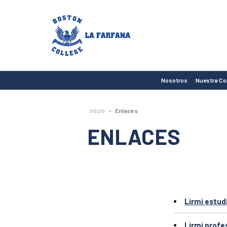
Boston
College
La
Farfana
Nosotros
Nuestra C
»
Inicio
Enlaces
ENLACES
Lirmi estud
Lirmi profe