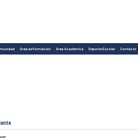
omunidad
Área de Formación
Área Académica
Deporte Escolar
Contacto
iante
sor