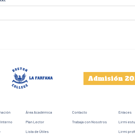
Admisión 20
mación
Área Académica
Contacto
Enlaces
Interno
Plan Lector
Trabaja con Nosotros
Lirmi est
e
Lista de Útiles
Lirmi pro