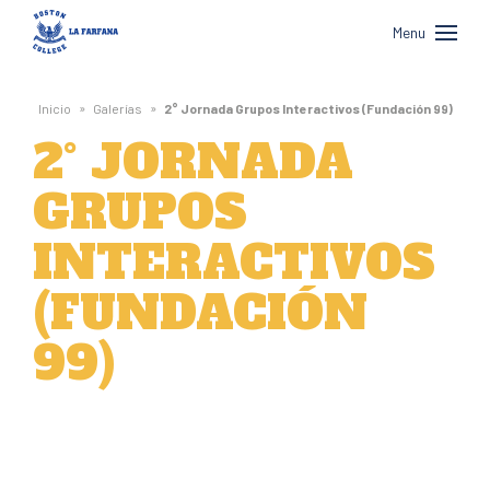
Boston
Menu
College
La
»
»
Inicio
Galerías
2° Jornada Grupos Interactivos (Fundación 99)
Farfana
2° JORNADA
GRUPOS
INTERACTIVOS
(FUNDACIÓN
99)