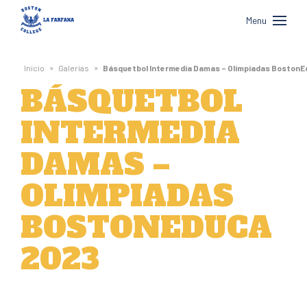
Boston
Menu
College
La
»
»
Inicio
Galerías
Básquetbol Intermedia Damas – Olimpiadas BostonE
Farfana
BÁSQUETBOL
INTERMEDIA
DAMAS –
OLIMPIADAS
BOSTONEDUCA
2023