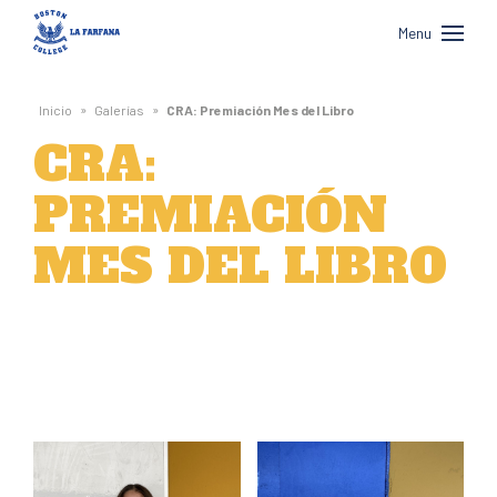
Boston
Menu
College
La
»
»
Inicio
Galerías
CRA: Premiación Mes del Libro
Farfana
CRA:
PREMIACIÓN
MES DEL LIBRO