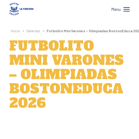
Boston
Menu
College
La
»
»
Inicio
Galerías
Futbolito Mini Varones – Olimpiadas BostonEduca 20
Farfana
FUTBOLITO
MINI VARONES
– OLIMPIADAS
BOSTONEDUCA
2026