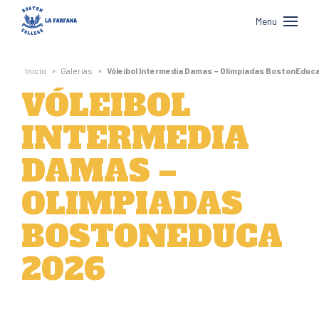
Boston
Menu
College
La
»
»
Inicio
Galerías
Vóleibol Intermedia Damas – Olimpiadas BostonEduc
Farfana
VÓLEIBOL
INTERMEDIA
DAMAS –
OLIMPIADAS
BOSTONEDUCA
2026