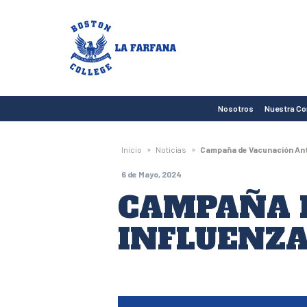
Boston
College
La
Farfana
Nosotros
Nuestra C
»
»
Inicio
Noticias
Campaña de Vacunación Ant
6 de Mayo, 2024
CAMPAÑA 
INFLUENZA