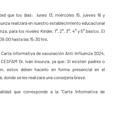
ed que los días: lunes 13, miércoles 15, jueves 16 y
nsunza realizará en nuestro establecimiento educacional
a, para los niveles Kínder, 1°, 2°, 3°, 4° y 5° básico. El
 09:00 hasta las 15:30 hrs.
 Carta informativa de vacunación Anti-Influenza 2024,
l CESFAM Dr. Iván Insunza, ya que: Si existen padres o
n, estos deben hacerlo en forma presencial en el
 donde se les realizará una consejería breve.
lidad que corresponde a la “Carta Informativa de