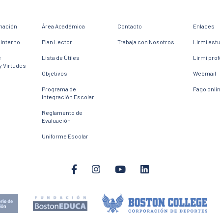
mación
Área Académica
Contacto
Enlaces
Interno
Plan Lector
Trabaja con Nosotros
Lirmi est
e
Lista de Útiles
Lirmi pro
y Virtudes
Objetivos
Webmail
Programa de
Pago onli
Integración Escolar
Reglamento de
Evaluación
Uniforme Escolar