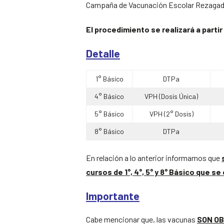
Campaña de Vacunación Escolar Rezagados 
El procedimiento se realizará a partir
Detalle
1° Básico
DTPa
4° Básico
VPH (Dosis Única)
5° Básico
VPH (2° Dosis)
8° Básico
DTPa
En relación a lo anterior informamos que
cursos de 1°, 4°, 5° y 8° Básico que 
Importante
Cabe mencionar que, las vacunas
SON OB