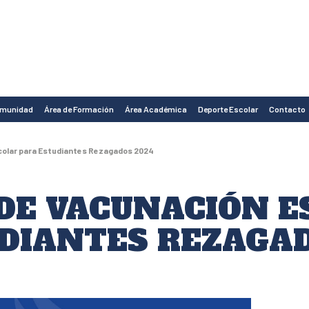
omunidad
Área de Formación
Área Académica
Deporte Escolar
Contacto
olar para Estudiantes Rezagados 2024
DE VACUNACIÓN E
DIANTES REZAGAD