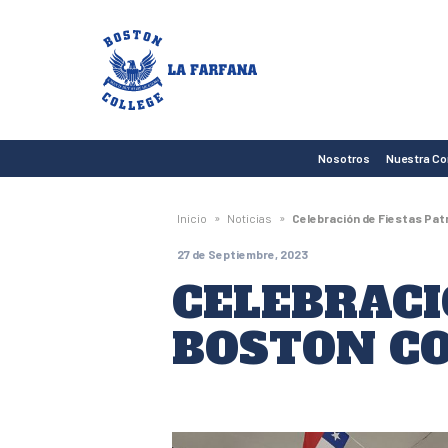
Boston
College
La
Farfana
Nosotros
Nuestra C
»
»
Inicio
Noticias
Celebración de Fiestas Pat
27 de Septiembre, 2023
CELEBRACI
BOSTON CO