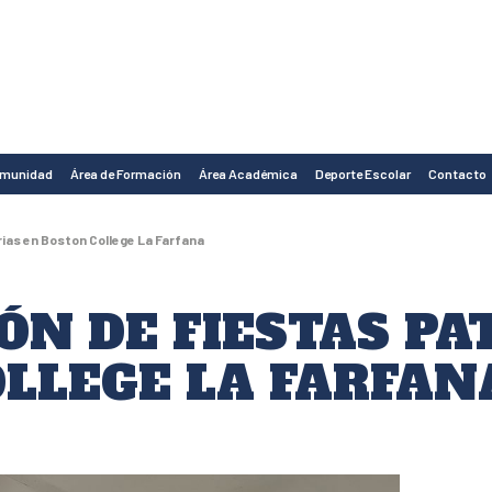
omunidad
Área de Formación
Área Académica
Deporte Escolar
Contacto
rias en Boston College La Farfana
ÓN DE FIESTAS PA
LLEGE LA FARFAN