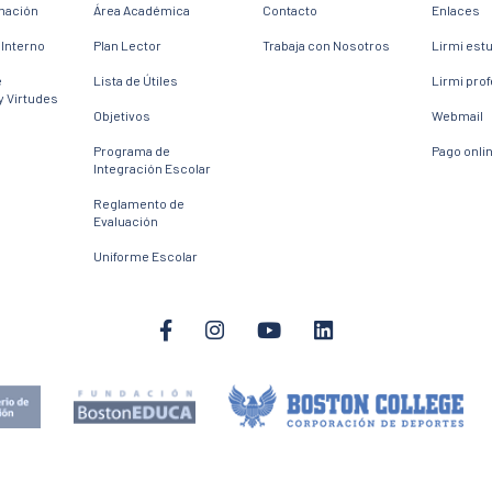
mación
Área Académica
Contacto
Enlaces
Interno
Plan Lector
Trabaja con Nosotros
Lirmi est
e
Lista de Útiles
Lirmi pro
y Virtudes
Objetivos
Webmail
Programa de
Pago onli
Integración Escolar
Reglamento de
Evaluación
Uniforme Escolar