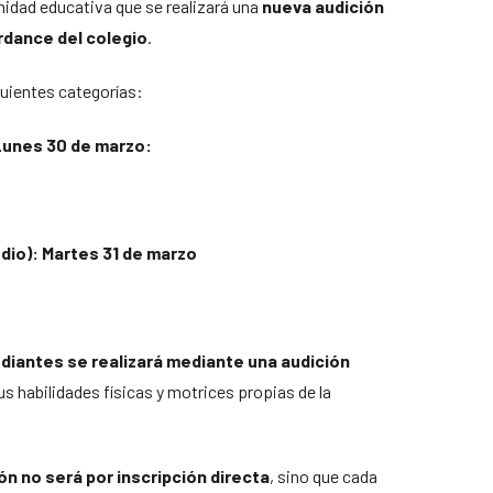
idad educativa que se realizará una
nueva audición
rdance del colegio
.
guientes categorías:
 Lunes 30 de marzo:
edio): Martes 31 de marzo
udiantes se realizará mediante una audición
us habilidades físicas y motrices propias de la
ión no será por inscripción directa
, sino que cada