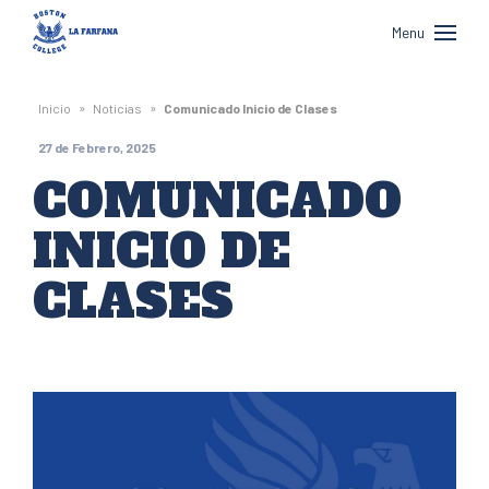
Boston
Menu
College
La
»
»
Inicio
Noticias
Comunicado Inicio de Clases
Farfana
27 de Febrero, 2025
COMUNICADO
INICIO DE
CLASES