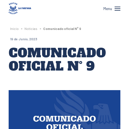
Boston
Menu
College
La
»
»
Inicio
Noticias
Comunicado oficial N° 9
Farfana
19 de Junio, 2023
COMUNICADO
OFICIAL N° 9