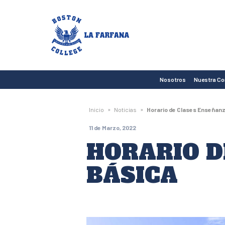
Boston
College
La
Farfana
Nosotros
Nuestra C
»
»
Inicio
Noticias
Horario de Clases Enseñan
11 de Marzo, 2022
HORARIO D
BÁSICA