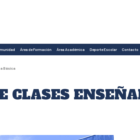
omunidad
Área de Formación
Área Académica
Deporte Escolar
Contacto
za Básica
E CLASES ENSEÑ