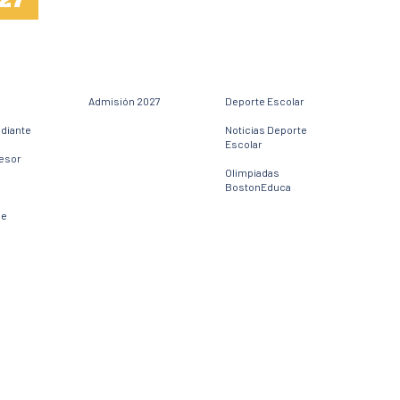
27
Admisión 2027
Deporte Escolar
udiante
Noticias Deporte
Escolar
fesor
Olimpiadas
BostonEduca
ne