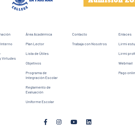
Admisión 20
mación
Área Académica
Contacto
Enlaces
Interno
Plan Lector
Trabaja con Nosotros
Lirmi est
e
Lista de Útiles
Lirmi pro
y Virtudes
Objetivos
Webmail
Programa de
Pago onli
Integración Escolar
Reglamento de
Evaluación
Uniforme Escolar