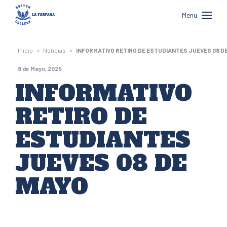
Boston
Menu
College
La
»
»
Inicio
Noticias
INFORMATIVO RETIRO DE ESTUDIANTES JUEVES 08 D
Farfana
8 de Mayo, 2025
INFORMATIVO
RETIRO DE
ESTUDIANTES
JUEVES 08 DE
MAYO