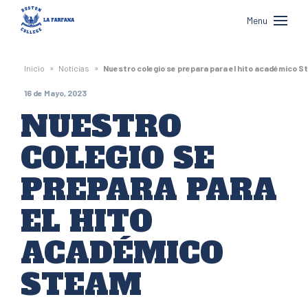
Boston
Menu
College
La
»
»
Inicio
Noticias
Nuestro colegio se prepara para el hito académico 
Farfana
16 de Mayo, 2023
NUESTRO
COLEGIO SE
PREPARA PARA
EL HITO
ACADÉMICO
STEAM