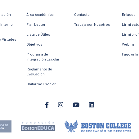
mación
Área Académica
Contacto
Enlaces
Interno
Plan Lector
Trabaja con Nosotros
Lirmi est
e
Lista de Útiles
Lirmi pro
y Virtudes
Objetivos
Webmail
Programa de
Pago onli
Integración Escolar
Reglamento de
Evaluación
Uniforme Escolar