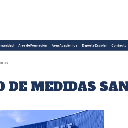
omunidad
Área de Formación
Área Académica
Deporte Escolar
Contacto
arias
 DE MEDIDAS SAN