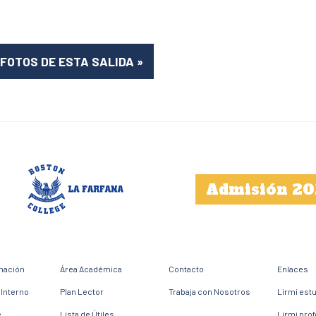
 FOTOS DE ESTA SALIDA
»
Admisión 20
mación
Área Académica
Contacto
Enlaces
Interno
Plan Lector
Trabaja con Nosotros
Lirmi est
e
Lista de Útiles
Lirmi pro