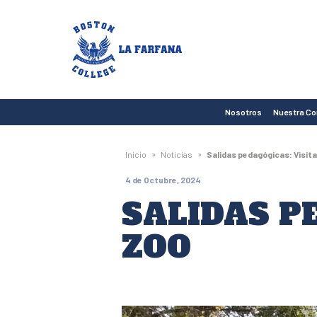
Boston
College
La
Farfana
Nosotros
Nuestra C
»
»
Inicio
Noticias
Salidas pedagógicas: Visita
4 de Octubre, 2024
SALIDAS P
ZOO