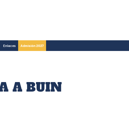
Enlaces
Admisión 2027
A A BUIN