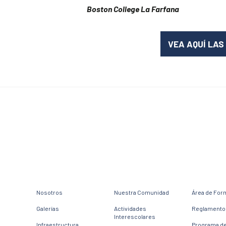
Boston College La Farfana
VEA AQUÍ LAS
Nosotros
Nuestra Comunidad
Área de For
Galerías
Actividades
Reglamento 
Interescolares
Infraestructura
Programa d