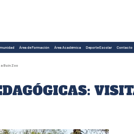
omunidad
Área de Formación
Área Académica
Deporte Escolar
Contacto
 a Buin Zoo
EDAGÓGICAS: VISIT