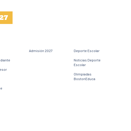
27
Admisión 2027
Deporte Escolar
udiante
Noticias Deporte
Escolar
fesor
Olimpiadas
BostonEduca
ne