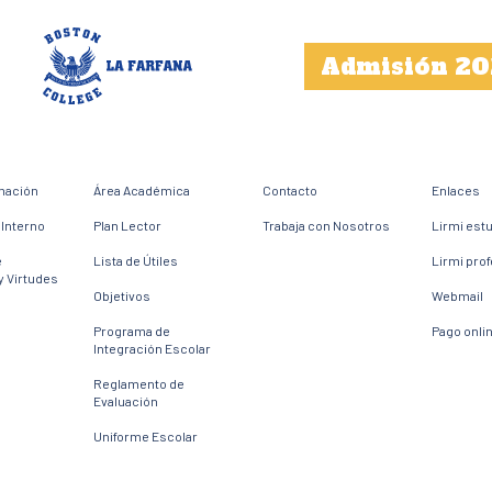
Admisión 20
mación
Área Académica
Contacto
Enlaces
Interno
Plan Lector
Trabaja con Nosotros
Lirmi est
e
Lista de Útiles
Lirmi pro
y Virtudes
Objetivos
Webmail
Programa de
Pago onli
Integración Escolar
Reglamento de
Evaluación
Uniforme Escolar