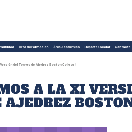
omunidad
Área de Formación
Área Académica
Deporte Escolar
Contacto
I Versión del Torneo de Ajedrez Boston College!
MOS A LA XI VERS
 AJEDREZ BOSTON