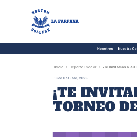
Boston
College
La
Farfana
Nosotros
Nuestra C
»
»
Inicio
Deporte Escolar
¡Te invitamos a la X
16 de Octubre, 2025
¡TE INVITA
TORNEO DE