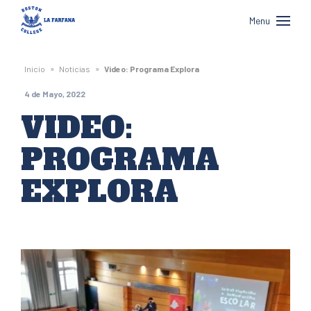
Boston
Menu
College
La
»
»
Inicio
Noticias
Video: Programa Explora
Farfana
4 de Mayo, 2022
VIDEO:
PROGRAMA
EXPLORA