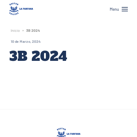
Boston
Menu
College
La
»
Inicio
3B 2024
Farfana
10 de Marzo, 2024
3B 2024