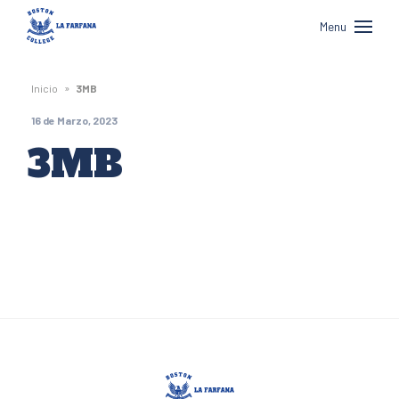
Boston
Menu
College
La
»
Inicio
3MB
Farfana
16 de Marzo, 2023
3MB