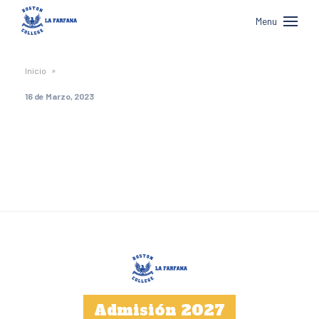
Boston
Menu
College
La
»
Inicio
Farfana
16 de Marzo, 2023
Admisión 2027