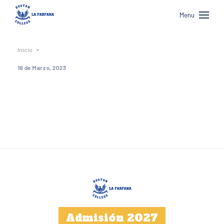
Boston
Menu
College
La
»
Inicio
Farfana
16 de Marzo, 2023
Admisión 2027