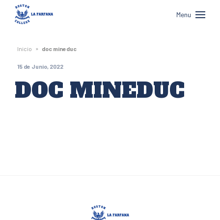
Boston
Menu
College
La
»
Inicio
doc mineduc
Farfana
15 de Junio, 2022
DOC MINEDUC