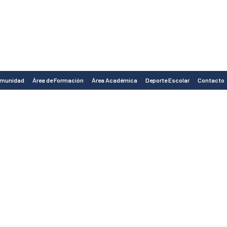
omunidad
Área de Formación
Área Académica
Deporte Escolar
Contacto