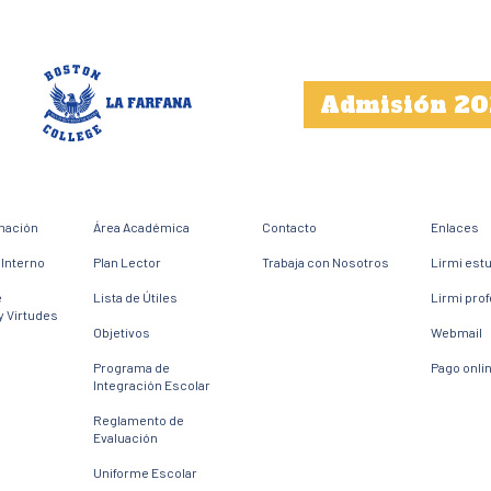
Admisión 20
mación
Área Académica
Contacto
Enlaces
Interno
Plan Lector
Trabaja con Nosotros
Lirmi est
e
Lista de Útiles
Lirmi pro
y Virtudes
Objetivos
Webmail
Programa de
Pago onli
Integración Escolar
Reglamento de
Evaluación
Uniforme Escolar