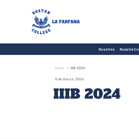
Boston
College
La
Farfana
Nosotros
Nuestra C
»
Inicio
IIIB 2024
8 de Marzo, 2024
IIIB 2024