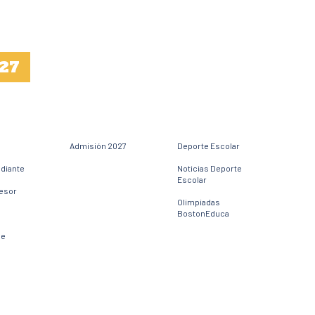
27
Admisión 2027
Deporte Escolar
udiante
Noticias Deporte
Escolar
fesor
Olimpiadas
BostonEduca
ne