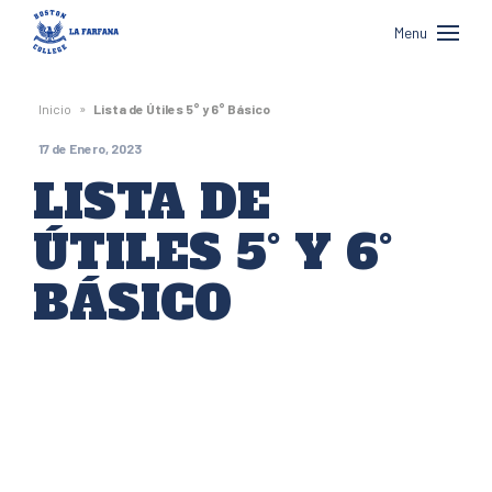
Boston
Menu
College
La
»
Inicio
Lista de Útiles 5° y 6° Básico
Farfana
17 de Enero, 2023
LISTA DE
ÚTILES 5° Y 6°
BÁSICO